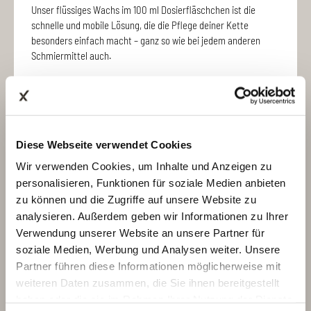
Unser flüssiges Wachs im 100 ml Dosierfläschchen ist die
schnelle und mobile Lösung, die die Pflege deiner Kette
besonders einfach macht – ganz so wie bei jedem anderen
Schmiermittel auch.
MEHR ERFAHREN
Diese Webseite verwendet Cookies
Wir verwenden Cookies, um Inhalte und Anzeigen zu
personalisieren, Funktionen für soziale Medien anbieten
Connex Bio Chain Lube
zu können und die Zugriffe auf unsere Website zu
analysieren. Außerdem geben wir Informationen zu Ihrer
Verwendung unserer Website an unsere Partner für
Mit dem Bio Chain Lube ist deine Fahrradkette optimal vor
soziale Medien, Werbung und Analysen weiter. Unsere
Verschleiß und Korrosion geschützt. Der Schmierstoff ist
biologisch abbaubar.
Partner führen diese Informationen möglicherweise mit
weiteren Daten zusammen, die Sie ihnen bereitgestellt
haben oder die sie im Rahmen Ihrer Nutzung der Dienste