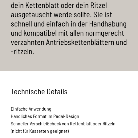
dein Kettenblatt oder dein Ritzel
Datenschutz
11-fach Ketten
ATB & Trekking
ausgetauscht werde sollte. Sie ist
AGB
schnell und einfach in der Handhabung
10-fach Ketten
City & Tour
und kompatibel mit allen normgerecht
verzahnten Antriebskettenblättern und
9-fach Ketten
Singlespeed & Fixies
-ritzeln.
8-fach Ketten
BMX
7-fach Ketten / Schmale Nabenschaltung
Schwerlast
1-fach Ketten / Breite Nabenschaltung
Technische Details
Einfache Anwendung
Handliches Format im Pedal-Design
Schneller Verschleißcheck von Kettenblatt oder Ritzeln
(nicht für Kassetten geeignet)