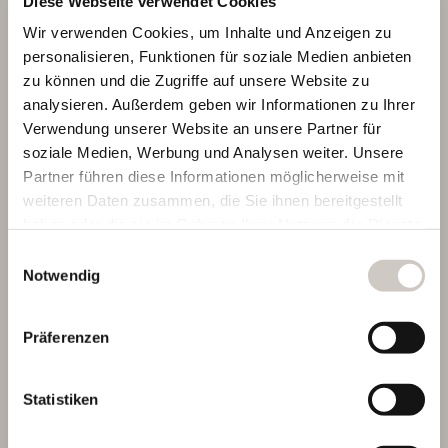
Diese Webseite verwendet Cookies
Wir verwenden Cookies, um Inhalte und Anzeigen zu
Das goldene Erscheinungsbild macht die Kette zum ultimativen
personalisieren, Funktionen für soziale Medien anbieten
Trendprodukt. Die hochwertige Messingbeschichtung bietet
zu können und die Zugriffe auf unsere Website zu
zudem einen zuverlässigen Korrosionsschutz.
analysieren. Außerdem geben wir Informationen zu Ihrer
Verwendung unserer Website an unsere Partner für
soziale Medien, Werbung und Analysen weiter. Unsere
Partner führen diese Informationen möglicherweise mit
MEHR ERFAHREN
weiteren Daten zusammen, die Sie ihnen bereitgestellt
haben oder die sie im Rahmen Ihrer Nutzung der Dienste
gesammelt haben.
Einwilligungsauswahl
9SG
Notwendig
Weiterführende Informationen finden Sie auch unter:
Connex 9SG
https://www.connexchain.com/datenschutz
und
Präferenzen
https://www.connexchain.com/impressum
Noch besser als ihr stylishes Äußeres sind dank der neuen High
Performance-Lasche die überragenden Schalteigenschaften.
Statistiken