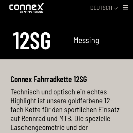
DEUTSCH
12SG
Fahrradketten
Messing
E-Bike Ritzel & Kettenblätter
Alle Fahrradketten
Nach Fahrradtyp
Kettenverschlüsse
Connex Fahrradkette 12SG
Nach Schaltungstyp
Übersicht
Pflege & Werkzeuge
Technisch und optisch ein echtes
Gewachste Ketten und Pflege-Wachs
Übersicht
Rennrad
Accessoires
Highlight ist unsere goldfarbene 12-
fach Kette für den sportlichen Einsatz
13-fach Kette
Mountainbike
Über Connex
auf Rennrad und MTB. Die spezielle
Laschengeometrie und der
12-fach Ketten
E-Bike
Impressum