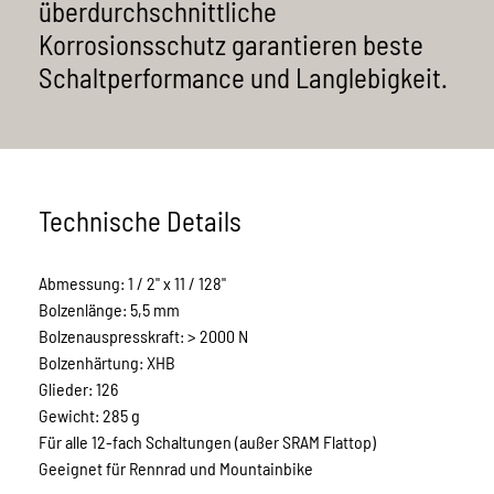
überdurchschnittliche
Datenschutz
11-fach Ketten
ATB & Trekking
Korrosionsschutz garantieren beste
Schaltperformance und Langlebigkeit.
AGB
10-fach Ketten
City & Tour
9-fach Ketten
Singlespeed & Fixies
8-fach Ketten
BMX
Technische Details
7-fach Ketten / Schmale Nabenschaltung
Schwerlast
Abmessung: 1 / 2" x 11 / 128"
Bolzenlänge: 5,5 mm
1-fach Ketten / Breite Nabenschaltung
Bolzenauspresskraft: > 2000 N
Bolzenhärtung: XHB
Glieder: 126
Gewicht: 285 g
Für alle 12-fach Schaltungen (außer SRAM Flattop)
Geeignet für Rennrad und Mountainbike