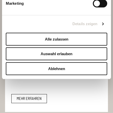
Marketing
MEHR ERFAHREN
Details zeigen
10SG
Alle zulassen
Connex 10SG
Auswahl erlauben
Der goldfarbene Look sorgt für den Style-Faktor an deinem
Bike, die High Performance-Lasche für maximale
Ablehnen
Schaltperformance.
MEHR ERFAHREN